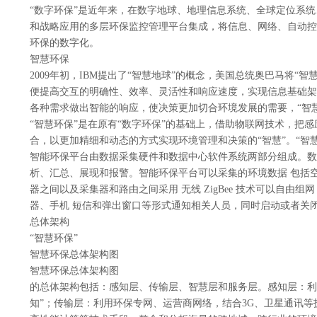
“数字环保”是近年来，在数字地球、地理信息系统、全球定位系统
和战略应用的多层环保监控管理平台集成，将信息、网络、自动控
环保的数字化。
智慧环保
2009年初，IBM提出了“智慧地球”的概念，美国总统奥巴马将
便提高交互的明确性、效率、灵活性和响应速度，实现信息基础架
各种需求做出智能的响应，使决策更加切合环境发展的需要，“智
“智慧环保”是在原有“数字环保”的基础上，借助物联网技术，
合，以更加精细和动态的方式实现环境管理和决策的“智慧”。“智慧
智能环保平台由数据采集硬件和数据中心软件系统两部分组成。数
析、汇总、展现和报警。智能环保平台可以采集的环境数据 包括空
器之间以及采集器和路由之间采用 无线 ZigBee 技术可以自由
器、手机 短信和弹出窗口等形式通知相关人员，同时启动或者关闭相
总体架构
“智慧环保”
智慧环保总体架构图
智慧环保总体架构图
的总体架构包括：感知层、传输层、智慧层和服务层。感知层：利
知”；传输层：利用环保专网、运营商网络，结合3G、卫星通讯